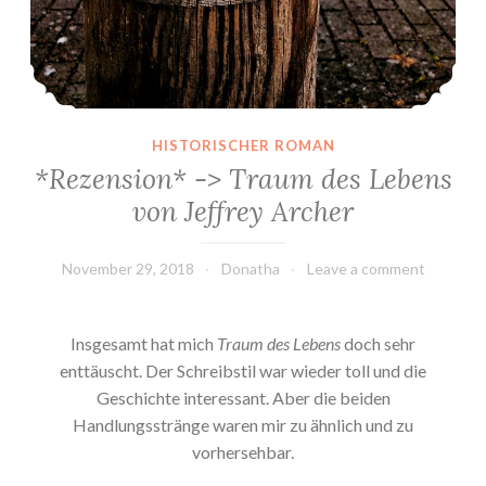
*
”
HISTORISCHER ROMAN
*Rezension* -> Traum des Lebens
von Jeffrey Archer
November 29, 2018
Donatha
Leave a comment
Insgesamt hat mich
Traum des Lebens
doch sehr
enttäuscht. Der Schreibstil war wieder toll und die
Geschichte interessant. Aber die beiden
Handlungsstränge waren mir zu ähnlich und zu
vorhersehbar.