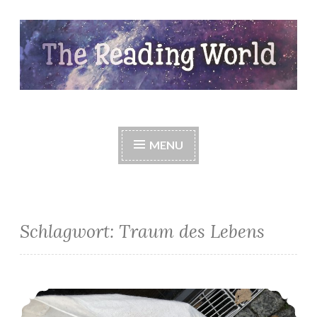
Skip
to
content
The Reading World
MENU
Schlagwort:
Traum des Lebens
*Meine Neuzugänge im November*