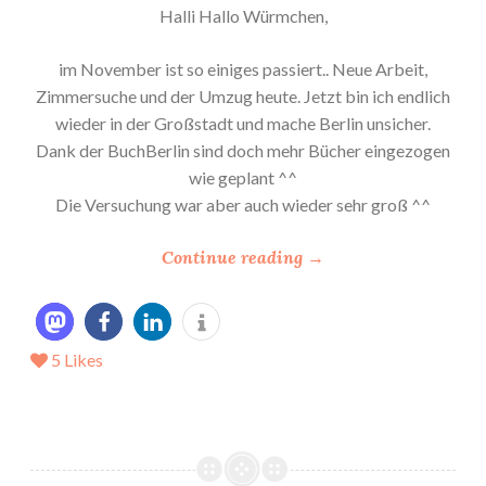
Halli Hallo Würmchen,
im November ist so einiges passiert.. Neue Arbeit,
Zimmersuche und der Umzug heute. Jetzt bin ich endlich
wieder in der Großstadt und mache Berlin unsicher.
Dank der BuchBerlin sind doch mehr Bücher eingezogen
wie geplant ^^
Die Versuchung war aber auch wieder sehr groß ^^
“
Continue reading
→
*
M
e
5
Likes
i
n
e
N
e