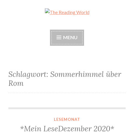
Skip
to
The Reading World
content
MENU
Schlagwort:
Sommerhimmel über
Rom
*Mein LeseDezember 2020*
LESEMONAT
*Mein LeseDezember 2020*