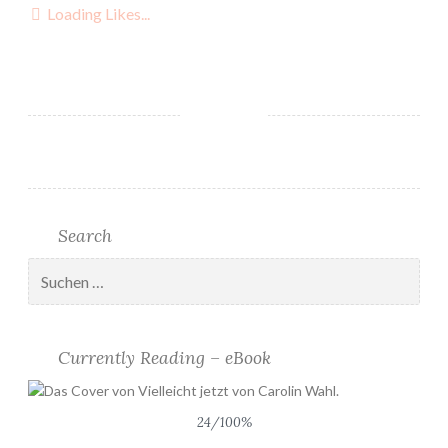
Loading Likes...
i
n
L
e
s
e
D
e
z
Search
e
m
Suchen
nach:
b
e
r
Currently Reading – eBook
2
0
2
24/100%
0