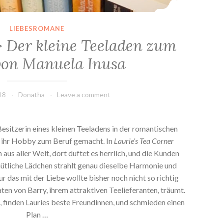
LIEBESROMANE
> Der kleine Teeladen zum
von Manuela Inusa
18
Donatha
Leave a comment
 Besitzerin eines kleinen Teeladens in der romantischen
ie ihr Hobby zum Beruf gemacht. In
Laurie’s Tea Corner
 aus aller Welt, dort duftet es herrlich, und die Kunden
mütliche Lädchen strahlt genau dieselbe Harmonie und
r das mit der Liebe wollte bisher noch nicht so richtig
en von Barry, ihrem attraktiven Teelieferanten, träumt.
, finden Lauries beste Freundinnen, und schmieden einen
Plan …