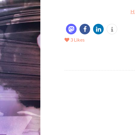
Hi
3
Likes