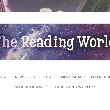
ng World
WS
NEWS FEED
SUB
IMPRESSUM
DATENSCH
WER ODER WAS IST *THE READING WORLD*?