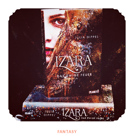
*Rezension* -> Izara – Das ewige Feuer (1) von Julia Dippel
FANTASY