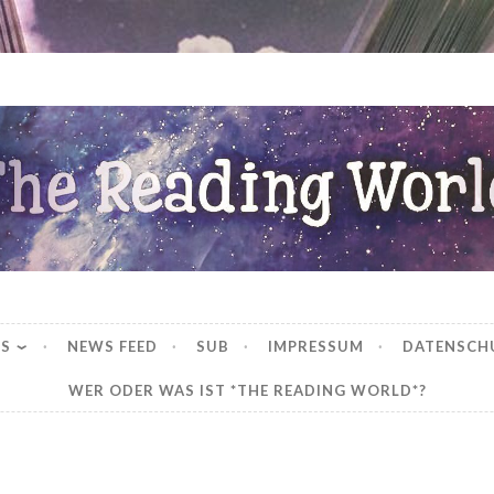
ng World
WS
NEWS FEED
SUB
IMPRESSUM
DATENSCH
WER ODER WAS IST *THE READING WORLD*?