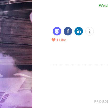
Welch
1
Like
PROUDL