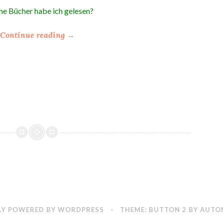
e Bücher habe ich gelesen?
“
Continue reading
→
*
M
e
i
n
L
e
s
e
M
a
i
2
0
Y POWERED BY WORDPRESS
·
THEME: BUTTON 2 BY
AUTO
1