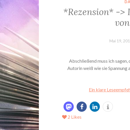
D
*Rezension* -> I
von
Mai 19, 20
Abschließend muss ich sagen, 
Autorin weiß wie sie Spannung a
Ein klare Leseempfeh
2
Likes