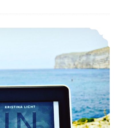
*Rezension* -> Incubi – sleeping demons (1) von Kristina Licht