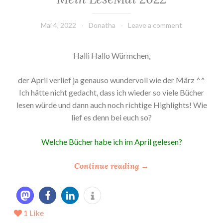
Mai 4, 2022
Donatha
Leave a comment
Halli Hallo Würmchen,
der April verlief ja genauso wundervoll wie der März ^^
Ich hätte nicht gedacht, dass ich wieder so viele Bücher
lesen würde und dann auch noch richtige Highlights! Wie
lief es denn bei euch so?
Welche Bücher habe ich im April gelesen?
“
Continue reading
→
*
M
e
1
Like
i