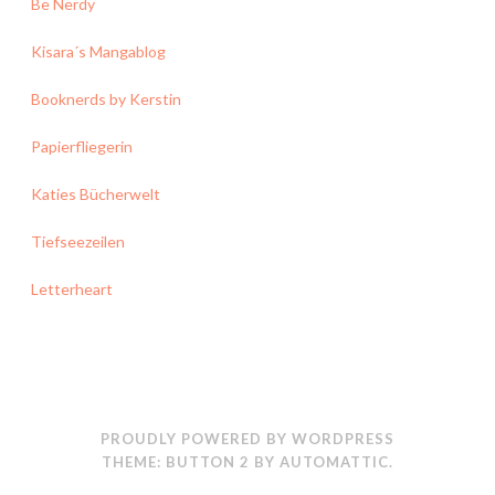
Be Nerdy
Kisara´s Mangablog
Booknerds by Kerstin
Papierfliegerin
Katies Bücherwelt
Tiefseezeilen
Letterheart
PROUDLY POWERED BY WORDPRESS
THEME: BUTTON 2 BY
AUTOMATTIC
.