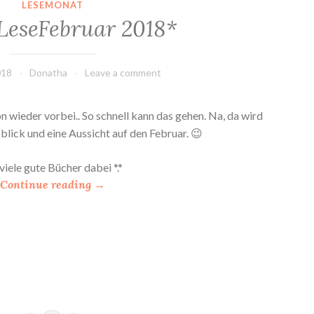
LESEMONAT
LeseFebruar 2018*
018
Donatha
Leave a comment
n wieder vorbei.. So schnell kann das gehen. Na, da wird
kblick und eine Aussicht auf den Februar. 😉
viele gute Bücher dabei *.*
“
Continue reading
→
*
M
e
i
n
L
e