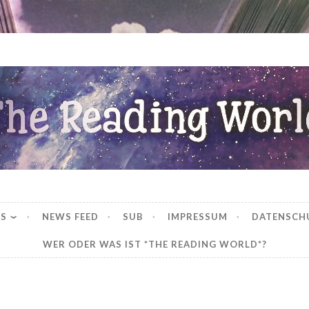
ng World
WS
NEWS FEED
SUB
IMPRESSUM
DATENSCH
WER ODER WAS IST *THE READING WORLD*?