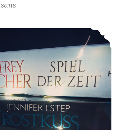
isane
*Mein LeseFebruar 2018*