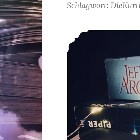
Schlagwort:
DieKurt