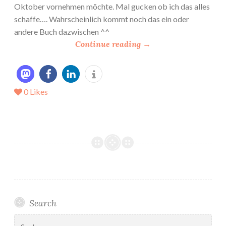
Oktober vornehmen möchte. Mal gucken ob ich das alles
schaffe…. Wahrscheinlich kommt noch das ein oder
andere Buch dazwischen ^^
“
Continue reading
→
M
e
i
0
Likes
n
*
L
e
s
e
O
k
t
Search
o
b
Suchen