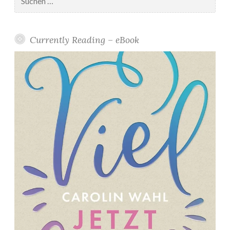
nach:
e
r
*
Currently Reading – eBook
”