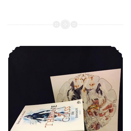
Mein *LeseOktober*