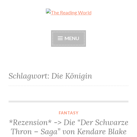
Skip
to
The Reading World
content
MENU
Schlagwort:
Die Königin
*Rezension* -> Die “Der Schwarze Thron – Saga” von Kendare Blake
FANTASY
*Rezension* -> Die “Der Schwarze
Thron – Saga” von Kendare Blake