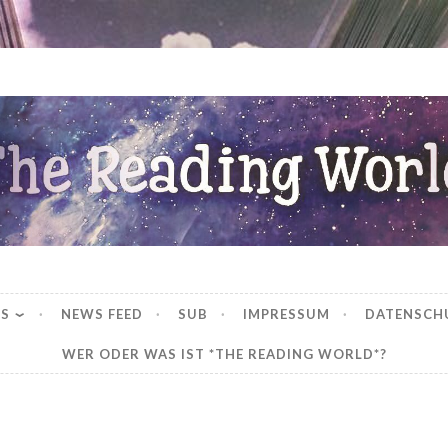
ng World
WS
NEWS FEED
SUB
IMPRESSUM
DATENSCH
WER ODER WAS IST *THE READING WORLD*?