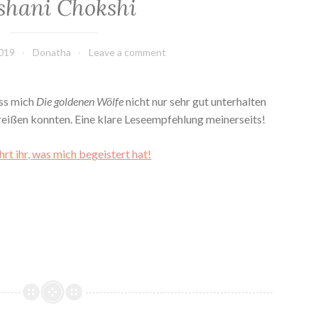
shani Chokshi
019
Donatha
Leave a comment
ass mich
Die goldenen Wölfe
nicht nur sehr gut unterhalten
reißen konnten. Eine klare Leseempfehlung meinerseits!
hrt ihr, was mich begeistert hat!