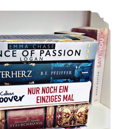
*Mein LeseAugust 2019*