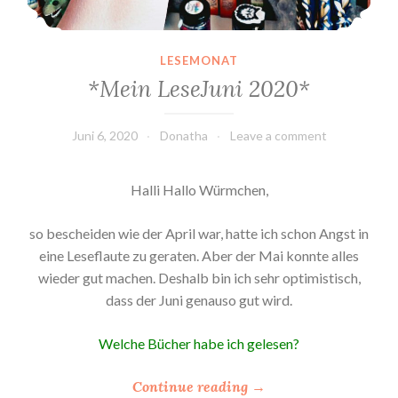
LESEMONAT
*Mein LeseJuni 2020*
Juni 6, 2020
Donatha
Leave a comment
Halli Hallo Würmchen,
so bescheiden wie der April war, hatte ich schon Angst in
eine Leseflaute zu geraten. Aber der Mai konnte alles
wieder gut machen. Deshalb bin ich sehr optimistisch,
dass der Juni genauso gut wird.
Welche Bücher habe ich gelesen?
“
Continue reading
→