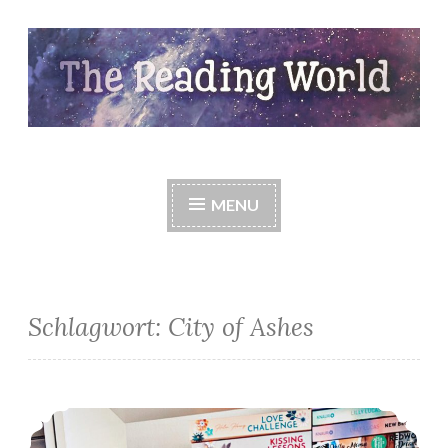
Skip
to
content
The Reading World
MENU
Schlagwort:
City of Ashes
*Mein LeseJuni 2020*