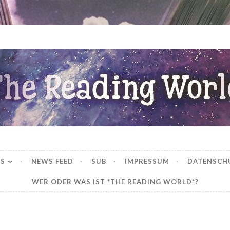
ng World
WS
NEWS FEED
SUB
IMPRESSUM
DATENSCH
WER ODER WAS IST *THE READING WORLD*?