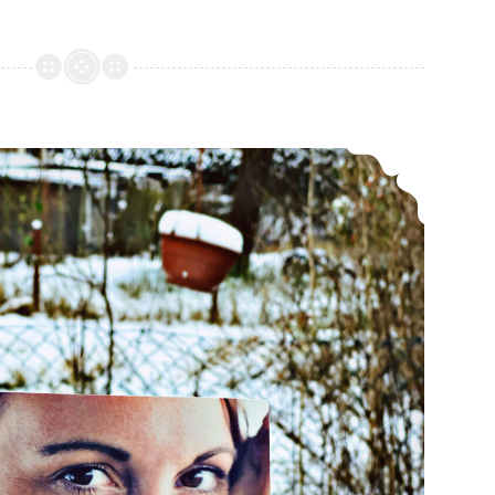
*Rezension* -> Ihr wart mein Licht an dunklen Tagen von Vera Käflein