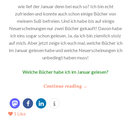
wie lief der Januar denn bei euch so? Ich bin echt
zufrieden und konnte auch schon einige Bücher von
meinem SuB befreien. Und ich habe bis auf einige
Neuerscheinungen nur zwei Bücher gekauft! Davon habe
ich eins sogar schon gelesen. Ja, da ich bin ziemlich stolz
auf mich. Aber jetzt zeige ich euch mal, welche Bücher ich
im Januar gelesen habe und welche Neuerscheinungen ich
unbedingt haben muss!
Welche Bücher habe ich im Januar gelesen?
“
Continue reading
→
*
M
e
1
Like
i
n
L