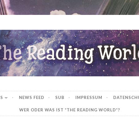
ng World
WS
NEWS FEED
SUB
IMPRESSUM
DATENSCH
WER ODER WAS IST *THE READING WORLD*?