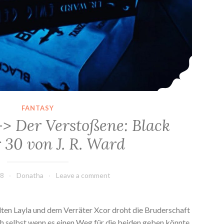
FANTASY
-> Der Verstoßene: Black
 30 von J. R. Ward
18
Donatha
Leave a comment
ten Layla und dem Verräter Xcor droht die Bruderschaft
h selbst wenn es einen Weg für die beiden geben könnte