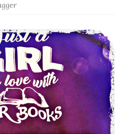
agger
*Mein LeseJanuar 2019*