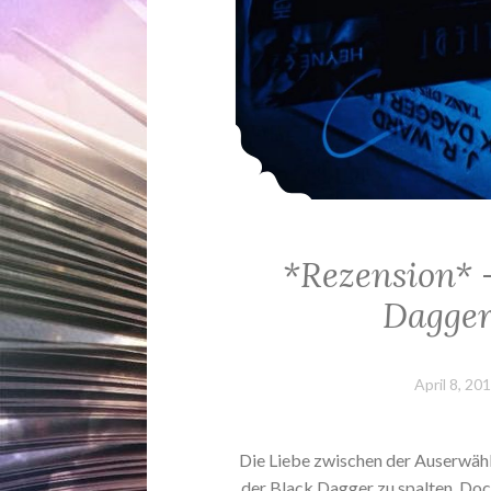
*Rezension* 
Dagger
April 8, 20
Die Liebe zwischen der Auserwähl
der Black Dagger zu spalten. Doc