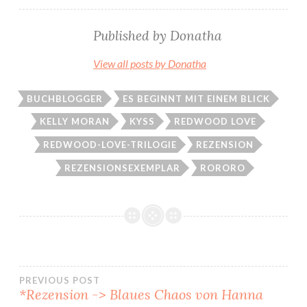
Published by
Donatha
View all posts by Donatha
BUCHBLOGGER
ES BEGINNT MIT EINEM BLICK
KELLY MORAN
KYSS
REDWOOD LOVE
REDWOOD-LOVE-TRILOGIE
REZENSION
REZENSIONSEXEMPLAR
RORORO
Beitragsnavigation
PREVIOUS POST
*Rezension -> Blaues Chaos von Hanna