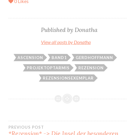
0
Likes
Published by
Donatha
View all posts by Donatha
ASCENSION
BAND1
GERDHOFFMANN
PROJEKTOPTARMIS
REZENSION
REZENSIONSEXEMPLAR
Beitragsnavigation
PREVIOUS POST
*Rezension* -> Die Insel der besonderen