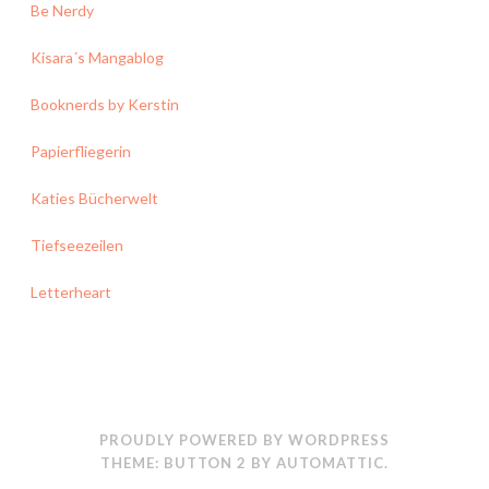
Be Nerdy
Kisara´s Mangablog
Booknerds by Kerstin
Papierfliegerin
Katies Bücherwelt
Tiefseezeilen
Letterheart
PROUDLY POWERED BY WORDPRESS
THEME: BUTTON 2 BY
AUTOMATTIC
.