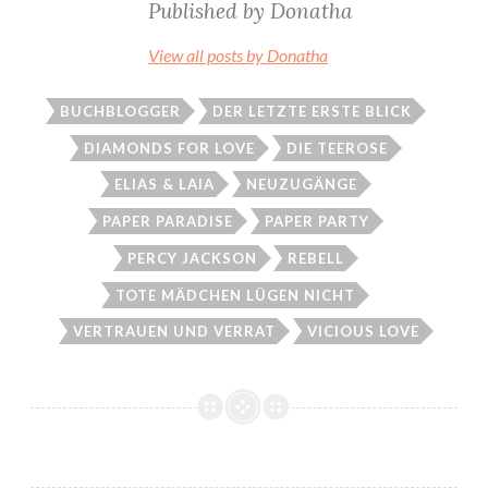
Published by
Donatha
View all posts by Donatha
BUCHBLOGGER
DER LETZTE ERSTE BLICK
DIAMONDS FOR LOVE
DIE TEEROSE
ELIAS & LAIA
NEUZUGÄNGE
PAPER PARADISE
PAPER PARTY
PERCY JACKSON
REBELL
TOTE MÄDCHEN LÜGEN NICHT
VERTRAUEN UND VERRAT
VICIOUS LOVE