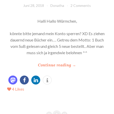
Juni 28, 2018
Donatha
2 Comments
Halli Hallo Würmchen,
könnte bitte jemand mein Konto sperren? XD Es ziehen
dauernd neue Bücher ein…. Getreu dem Motto: 1 Buch
vom SuB gelesen und gleich 5 neue bestellt.. Aber man
muss sich ja irgendwie belohnen ^^
“
Continue reading
→
*
M
e
4
Likes
i
n
e
N