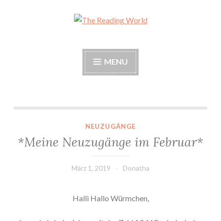
Skip
to
The Reading World
content
MENU
*Meine Neuzugänge im Februar*
NEUZUGÄNGE
*Meine Neuzugänge im Februar*
März 1, 2019
Donatha
Halli Hallo Würmchen,