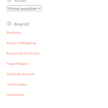
Archiv
Archiv
Blogroll:
Be Nerdy
Kisara´s Mangablog
Booknerds by Kerstin
Papierfliegerin
Katies Bücherwelt
Tiefseezeilen
Letterheart