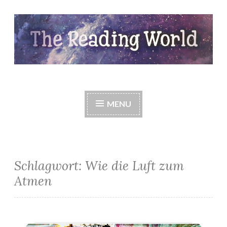
Skip
to
content
The Reading World
MENU
Schlagwort:
Wie die Luft zum
Atmen
*3 Bücher – 3 Enttäuschungen Teil 3*