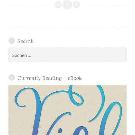
U
p
d
a
t
Search
e
:
Suchen
nach:
D
”
Currently Reading – eBook