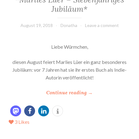
Jubiläum*
August 19, 2018
Donatha
Leave a comment
Liebe Würmchen,
diesen August feiert Marlies Lüer ein ganz besonderes
Jubiläum: vor 7 Jahren hat sie ihr erstes Buch als Indie-
Autorin veröffentlicht!
“
Continue reading
→
*
M
a
3
Likes
r
l
i