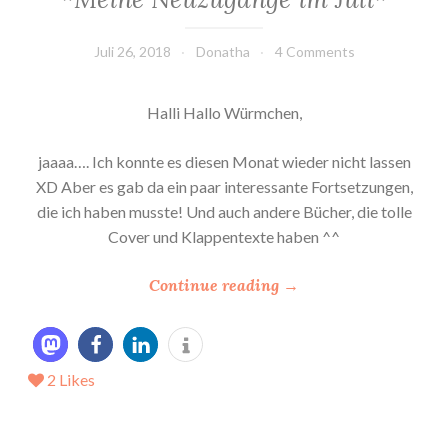
Juli 26, 2018
Donatha
4 Comments
Halli Hallo Würmchen,
jaaaa…. Ich konnte es diesen Monat wieder nicht lassen
XD Aber es gab da ein paar interessante Fortsetzungen,
die ich haben musste! Und auch andere Bücher, die tolle
Cover und Klappentexte haben ^^
“
Continue reading
→
*
M
e
2
Likes
i
n
e