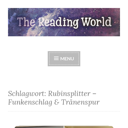
Skip
to
content
The Reading World
MENU
Schlagwort:
Rubinsplitter –
Funkenschlag & Tränenspur
*Meine Neuzugänge im Juli*