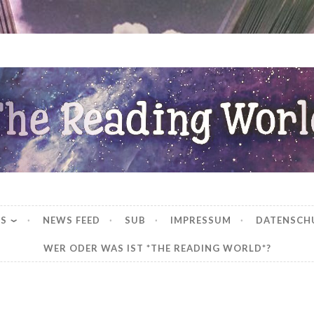
ng World
WS
NEWS FEED
SUB
IMPRESSUM
DATENSCH
WER ODER WAS IST *THE READING WORLD*?