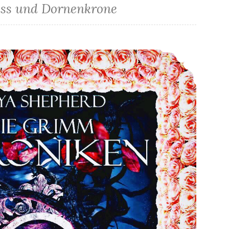
ss und Dornenkrone
*Rezension* -> Die Grimm-Chroniken – Rosenkuss und Dornenkrone (15) von Maya Shepherd