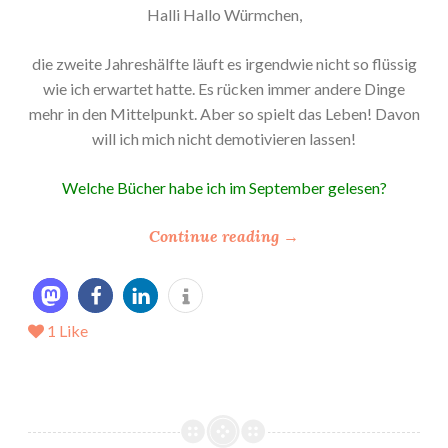
Halli Hallo Würmchen,
die zweite Jahreshälfte läuft es irgendwie nicht so flüssig
wie ich erwartet hatte. Es rücken immer andere Dinge
mehr in den Mittelpunkt. Aber so spielt das Leben! Davon
will ich mich nicht demotivieren lassen!
Welche Bücher habe ich im September gelesen?
“
Continue reading
→
*
M
e
1
Like
i
n
L
e
s