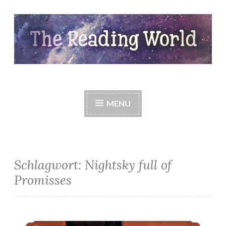
Skip
to
content
The Reading World
MENU
Schlagwort:
Nightsky full of
Promisses
*Mein LeseOktober 2021*