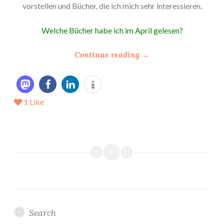
vorstellen und Bücher, die ich mich sehr interessieren.
Welche Bücher habe ich im April gelesen?
“
Continue reading
→
*
M
e
1
Like
i
n
L
e
s
e
M
a
i
Search
2