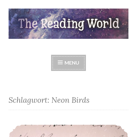
Skip
to
content
The Reading World
MENU
Schlagwort:
Neon Birds
*Mein LeseMai 2021*