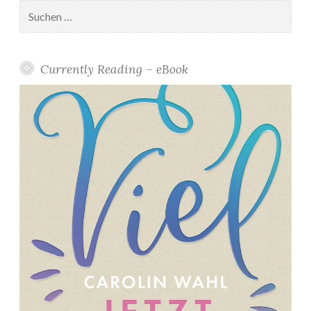
0
Suchen
nach:
2
1
*
Currently Reading – eBook
”