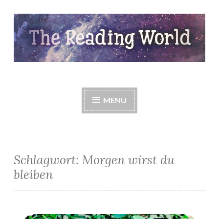
Skip
to
content
The Reading World
MENU
Schlagwort:
Morgen wirst du
bleiben
*Meine Neuzugänge im Juli*