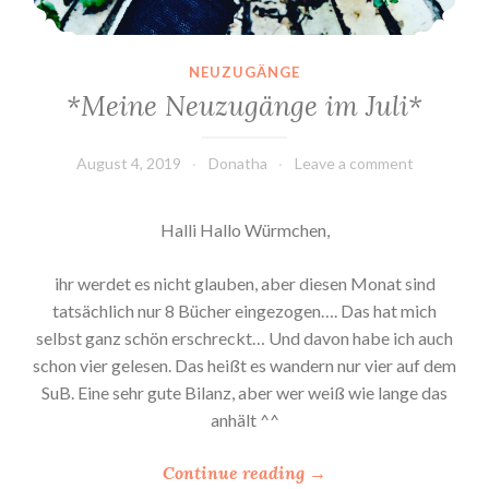
NEUZUGÄNGE
*Meine Neuzugänge im Juli*
August 4, 2019
Donatha
Leave a comment
Halli Hallo Würmchen,
ihr werdet es nicht glauben, aber diesen Monat sind
tatsächlich nur 8 Bücher eingezogen…. Das hat mich
selbst ganz schön erschreckt… Und davon habe ich auch
schon vier gelesen. Das heißt es wandern nur vier auf dem
SuB. Eine sehr gute Bilanz, aber wer weiß wie lange das
anhält ^^
“
Continue reading
→