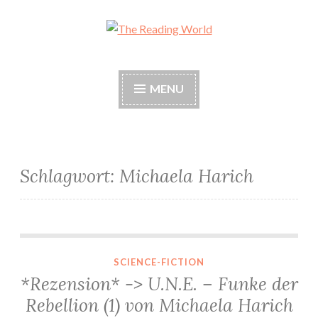
Skip
to
The Reading World
content
MENU
Schlagwort:
Michaela Harich
*Rezension* -> U.N.E. – Funke der Rebellion (1) von Michaela Harich
SCIENCE-FICTION
*Rezension* -> U.N.E. – Funke der
Rebellion (1) von Michaela Harich