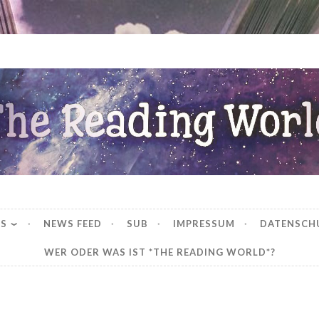
ng World
WS
NEWS FEED
SUB
IMPRESSUM
DATENSCH
WER ODER WAS IST *THE READING WORLD*?