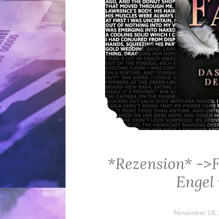
*Rezension* ->F
Engel
November 18,