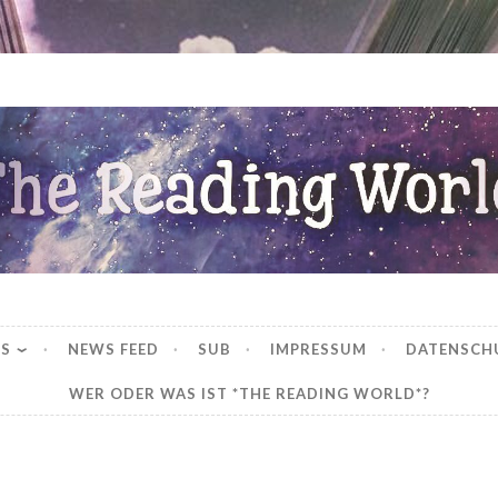
ng World
WS
NEWS FEED
SUB
IMPRESSUM
DATENSCH
WER ODER WAS IST *THE READING WORLD*?