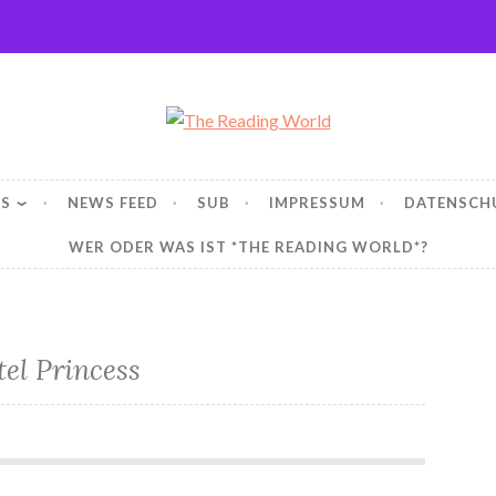
ng World
WS
NEWS FEED
SUB
IMPRESSUM
DATENSCH
WER ODER WAS IST *THE READING WORLD*?
el Princess
*Mangas – Viel zu heiß!*