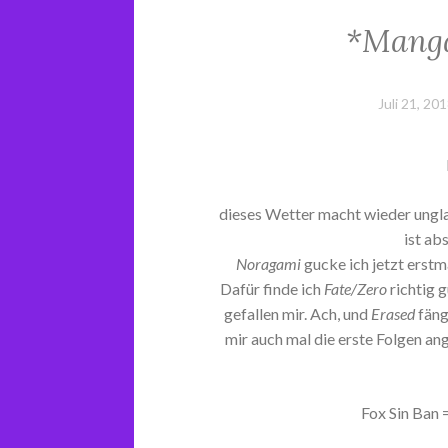
*Manga
Juli 21, 20
dieses Wetter macht wieder unglau
ist ab
Noragami
gucke ich jetzt erst
Dafür finde ich
Fate/Zero
richtig g
gefallen mir. Ach, und
Erased
fäng
mir auch mal die erste Folgen an
Fox Sin Ban 