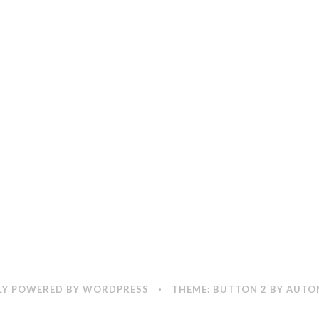
e
i
ß
!
*
”
Y POWERED BY WORDPRESS
·
THEME: BUTTON 2 BY
AUTO