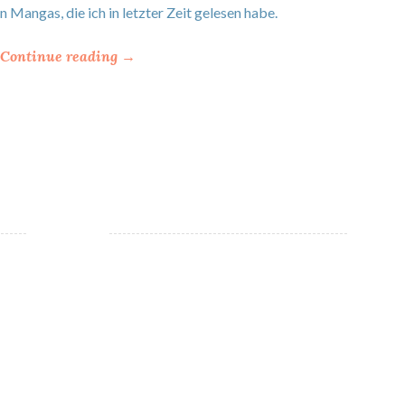
Mangas, die ich in letzter Zeit gelesen habe.
“
Continue reading
→
*
M
a
n
g
a
s
–
V
i
e
l
z
u
h