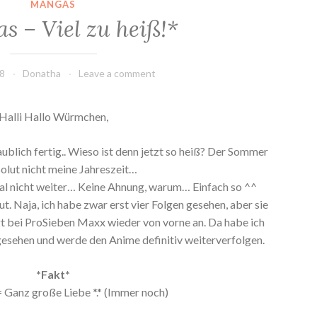
MANGAS
s – Viel zu heiß!*
18
Donatha
Leave a comment
Halli Hallo Würmchen,
blich fertig.. Wieso ist denn jetzt so heiß? Der Sommer
solut nicht meine Jahreszeit…
mal nicht weiter… Keine Ahnung, warum… Einfach so ^^
ut. Naja, ich habe zwar erst vier Folgen gesehen, aber sie
t bei ProSieben Maxx wieder von vorne an. Da habe ich
gesehen und werde den Anime definitiv weiterverfolgen.
*Fakt*
= Ganz große Liebe *.* (Immer noch)