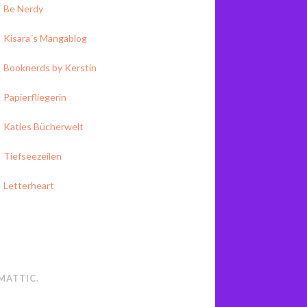
Be Nerdy
Kisara´s Mangablog
Booknerds by Kerstin
Papierfliegerin
Katies Bücherwelt
Tiefseezeilen
Letterheart
MATTIC
.