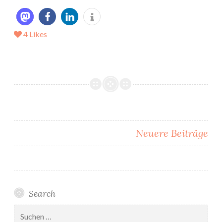
4
Likes
Beitragsnavigation
Neuere Beiträge
Search
Suchen
nach: