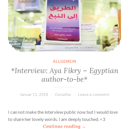
ALLGEMEIN
*Interview: Aya Fikry – Egyptian
author-to-be*
Januar 11, 2018
Donatha
Leave a comment
I can not make the interview public now but I would love
to share her lovely words. I am deeply touched. <3
“
Continue reading
→