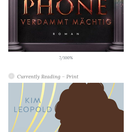
o
-
b
e
*
”
7/100%
Currently Reading – Print