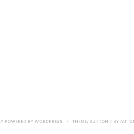
s
t
e
h
e
i
c
h
d
e
n
S
o
m
m
e
Y POWERED BY WORDPRESS
·
THEME: BUTTON 2 BY
AUTO
r