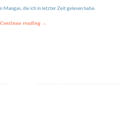
Mangas, die ich in letzter Zeit gelesen habe.
“
Continue reading
→
*
M
a
n
g
a
s
–
W
i
e
ü
b
e
r