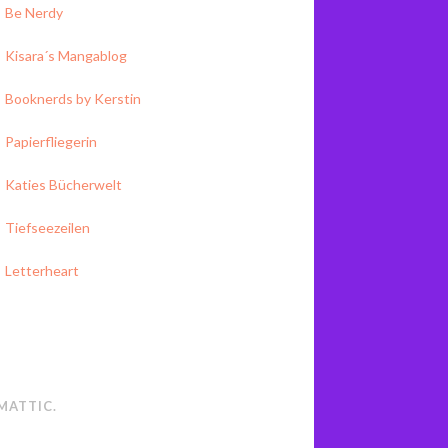
Be Nerdy
Kisara´s Mangablog
Booknerds by Kerstin
Papierfliegerin
Katies Bücherwelt
Tiefseezeilen
Letterheart
MATTIC
.