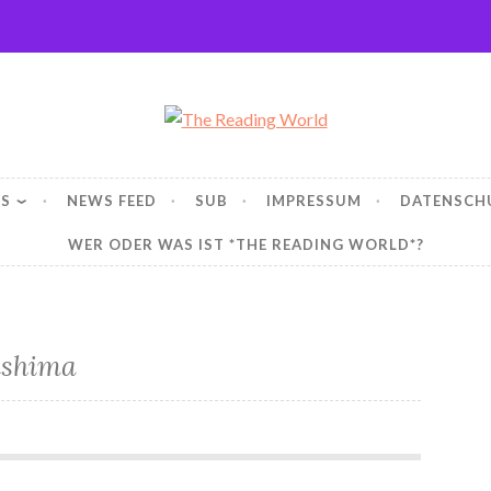
ng World
WS
NEWS FEED
SUB
IMPRESSUM
DATENSCH
WER ODER WAS IST *THE READING WORLD*?
ashima
*Mangas – Wie überstehe ich den Sommer? *