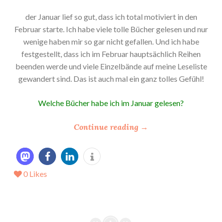
der Januar lief so gut, dass ich total motiviert in den
Februar starte. Ich habe viele tolle Bücher gelesen und nur
wenige haben mir so gar nicht gefallen. Und ich habe
festgestellt, dass ich im Februar hauptsächlich Reihen
beenden werde und viele Einzelbände auf meine Leseliste
gewandert sind. Das ist auch mal ein ganz tolles Gefühl!
Welche Bücher habe ich im Januar gelesen?
“
Continue reading
→
*
M
e
0
Likes
i
n
L
e