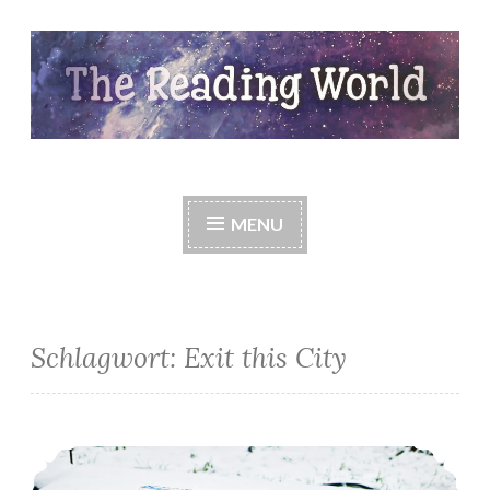
Skip
to
content
The Reading World
MENU
Schlagwort:
Exit this City
*Mein LeseFebruar 2021*