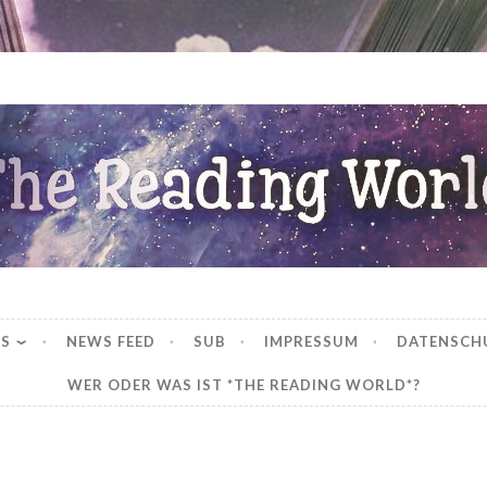
ng World
WS
NEWS FEED
SUB
IMPRESSUM
DATENSCH
WER ODER WAS IST *THE READING WORLD*?