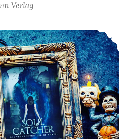
nn Verlag
*Rezension* -> Soulcatcher: Das Vermächtnis der Gefährten von Lena Knodt