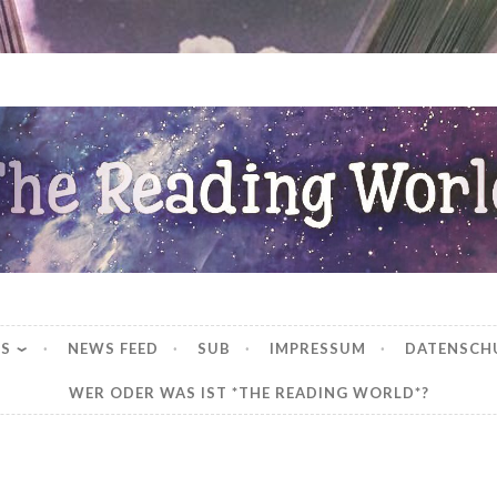
ng World
WS
NEWS FEED
SUB
IMPRESSUM
DATENSCH
WER ODER WAS IST *THE READING WORLD*?