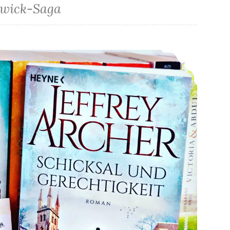
wick-Saga
*Rezension* -> Schicksal und Gerechtigkeit (Die Warwick-Saga 1) von Jeffrey Archer