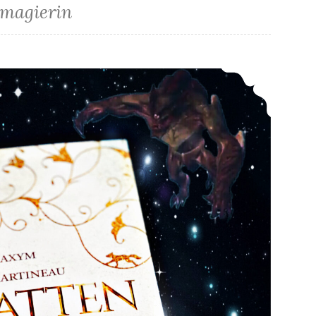
rmagierin
*Rezension* -> Die Tiermagierin – Schattentanz (1) von Maxym M. Martineau