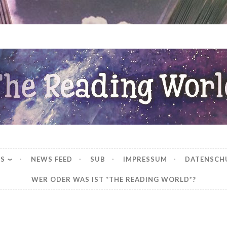
ng World
WS
NEWS FEED
SUB
IMPRESSUM
DATENSCH
WER ODER WAS IST *THE READING WORLD*?