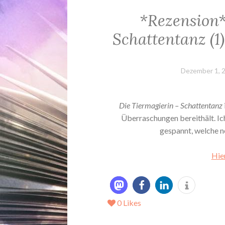
*Rezension*
Schattentanz (
Dezember 1, 
Die Tiermagierin – Schattentanz
Überraschungen bereithält. Ic
gespannt, welche n
Hie
0
Likes