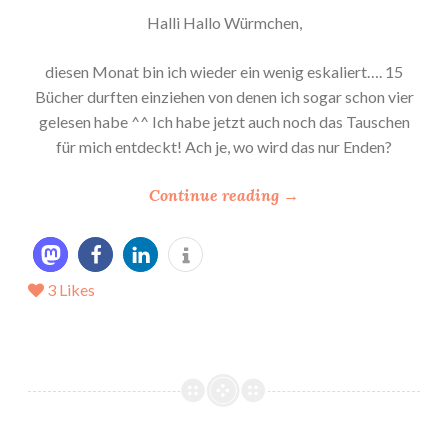
Halli Hallo Würmchen,
diesen Monat bin ich wieder ein wenig eskaliert…. 15
Bücher durften einziehen von denen ich sogar schon vier
gelesen habe ^^ Ich habe jetzt auch noch das Tauschen
für mich entdeckt! Ach je, wo wird das nur Enden?
“
Continue reading
→
*
M
e
3
Likes
i
n
e
N
e
u
z