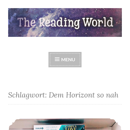
Skip
to
content
The Reading World
MENU
Schlagwort:
Dem Horizont so nah
*Meine Neuzugänge im August*