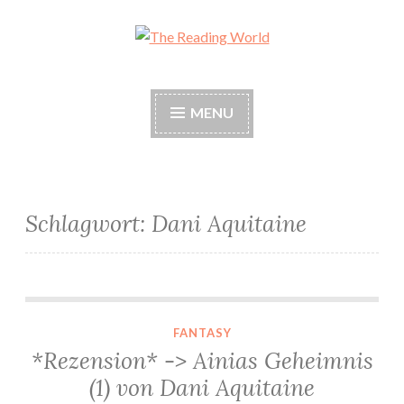
Skip
to
The Reading World
content
MENU
Schlagwort:
Dani Aquitaine
*Rezension* -> Ainias Geheimnis (1) von Dani Aquitaine
FANTASY
*Rezension* -> Ainias Geheimnis
(1) von Dani Aquitaine