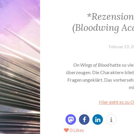
*Rezension
(Bloodwing Ac
Februar 23, 
On Wings of Blood
hatte so vie
überzeugen. Die Charaktere bliebe
Fragen ungeklärt. Das vorherseh
mi
Hier geht es zu
O
0
Likes