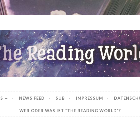
ng World
WS
NEWS FEED
SUB
IMPRESSUM
DATENSCH
WER ODER WAS IST *THE READING WORLD*?