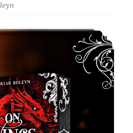
oleyn
*Rezension* – On Wings of Blood (Bloodwing Academy 1) von Briar Boleyn