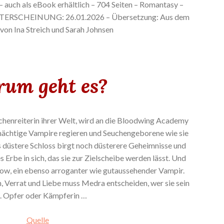
– auch als eBook erhältlich – 704 Seiten – Romantasy –
STERSCHEINUNG: 26.01.2026 – Übersetzung: Aus dem
von Ina Streich und Sarah Johnsen
um geht es?
chenreiterin ihrer Welt, wird an die Bloodwing Academy
r mächtige Vampire regieren und Seuchengeborene wie sie
s düstere Schloss birgt noch düsterere Geheimnisse und
 Erbe in sich, das sie zur Zielscheibe werden lässt. Und
row, ein ebenso arroganter wie gutaussehender Vampir.
 Verrat und Liebe muss Medra entscheiden, wer sie sein
l. Opfer oder Kämpferin …
Quelle