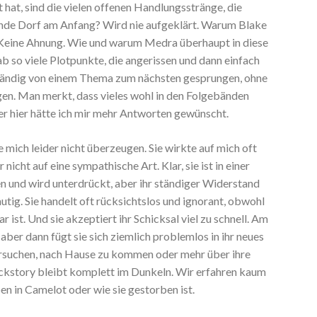
hat, sind die vielen offenen Handlungsstränge, die
nde Dorf am Anfang? Wird nie aufgeklärt. Warum Blake
Keine Ahnung. Wie und warum Medra überhaupt in diese
b so viele Plotpunkte, die angerissen und dann einfach
 ständig von einem Thema zum nächsten gesprungen, ohne
gen. Man merkt, dass vieles wohl in den Folgebänden
er hier hätte ich mir mehr Antworten gewünscht.
mich leider nicht überzeugen. Sie wirkte auf mich oft
nicht auf eine sympathische Art. Klar, sie ist in einer
n und wird unterdrückt, aber ihr ständiger Widerstand
utig. Sie handelt oft rücksichtslos und ignorant, obwohl
r ist. Und sie akzeptiert ihr Schicksal viel zu schnell. Am
aber dann fügt sie sich ziemlich problemlos in ihr neues
versuchen, nach Hause zu kommen oder mehr über ihre
ackstory bleibt komplett im Dunkeln. Wir erfahren kaum
en in Camelot oder wie sie gestorben ist.