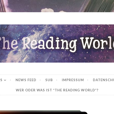
ng World
WS
NEWS FEED
SUB
IMPRESSUM
DATENSCH
WER ODER WAS IST *THE READING WORLD*?
*Rezension* – On Wings of Blood (Bloodwing Academy 1) von Briar Boleyn