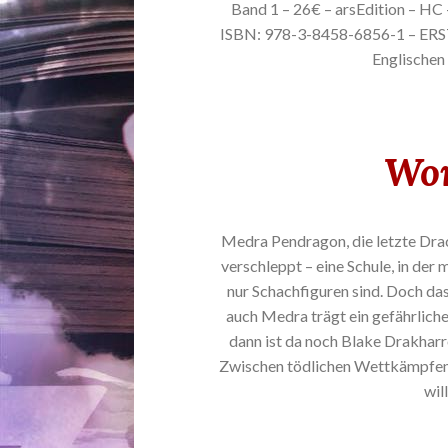
Band 1 – 26€ – arsEdition – HC 
ISBN: 978-3-8458-6856-1 – ER
Englischen 
Wor
Medra Pendragon, die letzte Dra
verschleppt – eine Schule, in de
nur Schachfiguren sind. Doch da
auch Medra trägt ein gefährliches
dann ist da noch Blake Drakhar
Zwischen tödlichen Wettkämpfen,
wil