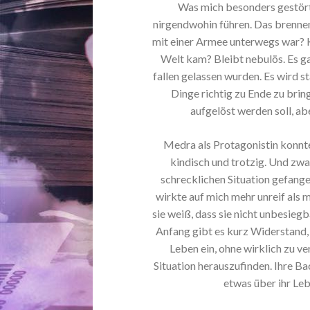
Was mich besonders gestört 
nirgendwohin führen. Das brenne
mit einer Armee unterwegs war? 
Welt kam? Bleibt nebulös. Es ga
fallen gelassen wurden. Es wird
Dinge richtig zu Ende zu brin
aufgelöst werden soll, ab
Medra als Protagonistin konnte 
kindisch und trotzig. Und zwar 
schrecklichen Situation gefange
wirkte auf mich mehr unreif als m
sie weiß, dass sie nicht unbesiegba
Anfang gibt es kurz Widerstand, 
Leben ein, ohne wirklich zu 
Situation herauszufinden. Ihre B
etwas über ihr Leb