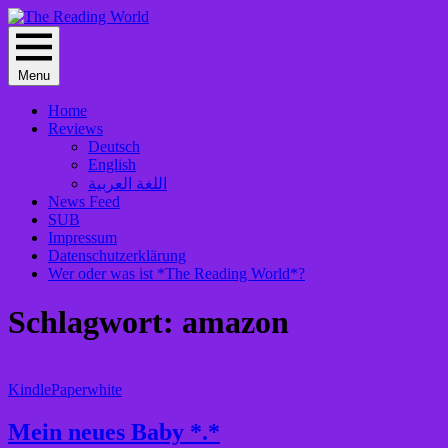
Skip
to
The Reading World
content
Menu
Home
Reviews
Deutsch
English
اللغة العربية
News Feed
SUB
Impressum
Datenschutzerklärung
Wer oder was ist *The Reading World*?
Schlagwort:
amazon
Mein
neues
KindlePaperwhite
Baby
*.*
Mein neues Baby *.*