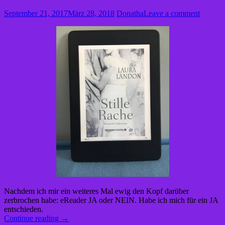
September 21, 2017
März 28, 2018
Donatha
Leave a comment
Nachdem ich mir ein weiteres Mal ewig den Kopf darüber
zerbrochen habe: eReader JA oder NEIN. Habe ich mich für ein JA
entschieden.
“Mein
Continue reading
→