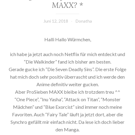
MAXX? *
Juni 12, 2018
Donatha
Halli Hallo Würmchen,
ich habe ja jetzt auch noch Netflix für mich entdeckt und
“Die Walkinder” fand ich bisher am besten.
Gerade gucke ich “Die Seven Deadly Sins”. Die erste Folge
hat mich doch sehr positiv überrascht und ich werde den
Anime definitiv weiter gucken.
Aber ProSieben MAXX bleibe ich trotzdem treu ^^
“One Piece”, “Inu Yasha”, “Attack on Titan”, “Monster
Mädchen” und “Blue Exorcist” sind immer noch meine
Favoriten. Auch “Fairy Tale” läuft ja jetzt dort, aber die
Synchro gefällt mir einfach nicht. Da lese ich doch lieber
den Manga.