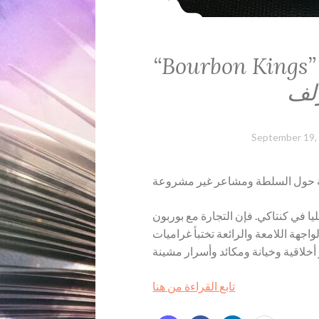
“Bourbon Kings” ستعراض لكتاب ملوك بوربون
September 19,
ية حول السلطة ومشاعر غير مشروعة
ليد العليا في كنتاكي. فإن التجارة مع بوربون
اجهة اللامعة والرائعة تختبأ غراميات
تابع القراءة من هنا