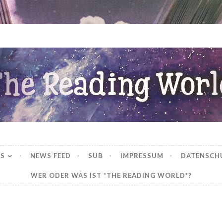
ng World
WS
NEWS FEED
SUB
IMPRESSUM
DATENSCH
WER ODER WAS IST *THE READING WORLD*?