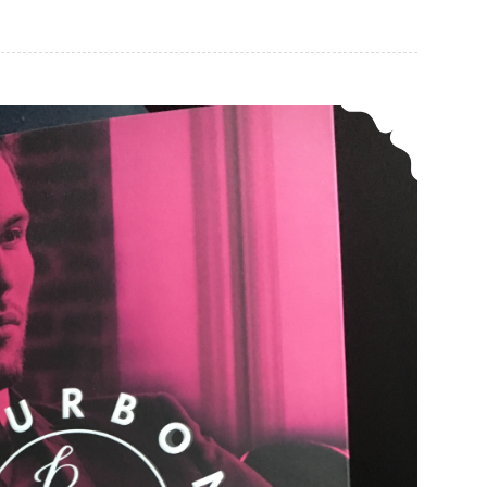
“Bourbon Kings” استعراض لكتاب ملوك بوربون للمؤلف J. R. Ward