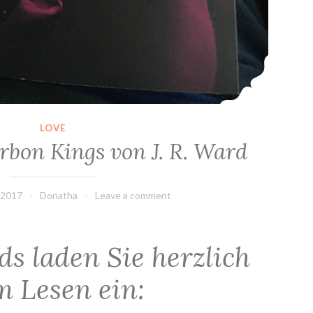
LOVE
rbon Kings von J. R. Ward
 2017
Donatha
Leave a comment
ds laden Sie herzlich
m Lesen ein: