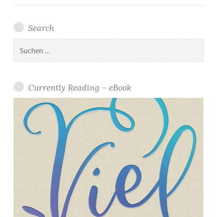
e
l
Search
*
”
Suchen
nach:
Currently Reading – eBook