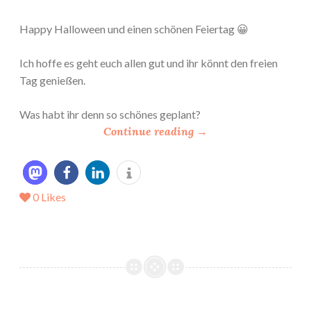
Happy Halloween und einen schönen Feiertag 😀
Ich hoffe es geht euch allen gut und ihr könnt den freien
Tag genießen.
Was habt ihr denn so schönes geplant?
“
Continue reading
→
*
G
e
0
Likes
w
i
n
n
s
p
i