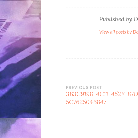
Published by
D
View all posts by D
Beitragsnavi
PREVIOUS POST
3B3C9198-4C11-452F-87
5C762504B847