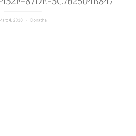
-452F-87DE-5C762504B847
März 4, 2018
Donatha