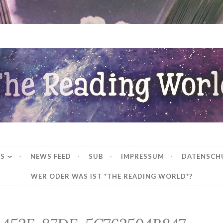
ng World
WS
NEWS FEED
SUB
IMPRESSUM
DATENSCH
WER ODER WAS IST *THE READING WORLD*?