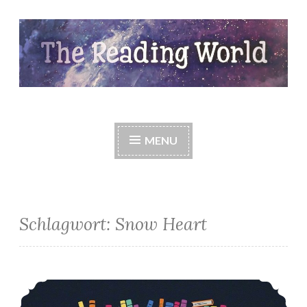
Skip
to
content
The Reading World
MENU
Schlagwort:
Snow Heart
*Meine Neuzugänge im Februar (2)*