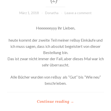
März 1, 2018
Donatha
Leave a comment
Heeeeeeyyy ihr Lieben,
heute kommt der zweite Teil meiner reBuy Einkäufe und
ich muss sagen, dass ich absolut begeistert von dieser
Bestellung bin.
Das ist zwar nicht immer der Fall, aber dieses Mal war ich
sehr überrascht.
Alle Bücher wurden von reBuy als “Gut” bis “Wie neu”
beschrieben.
“
Continue reading
→
*