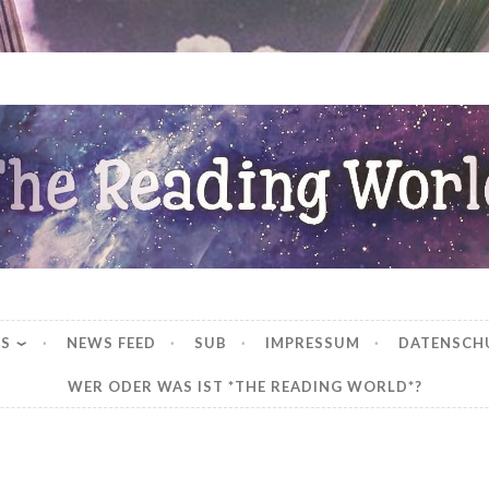
ng World
WS
NEWS FEED
SUB
IMPRESSUM
DATENSCH
WER ODER WAS IST *THE READING WORLD*?