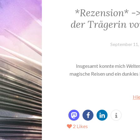
*Rezension* -
der Trägerin v
September 11,
Insgesamt konnte mich
Welte
magische Reisen und ein dunkles 
Hie
2
Likes