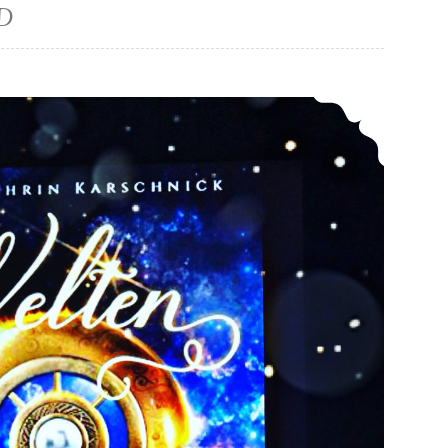
D
*Rezension* -> Weltenamulett: Das Erbe der Trägerin von Ann-Kathrin Karschnick